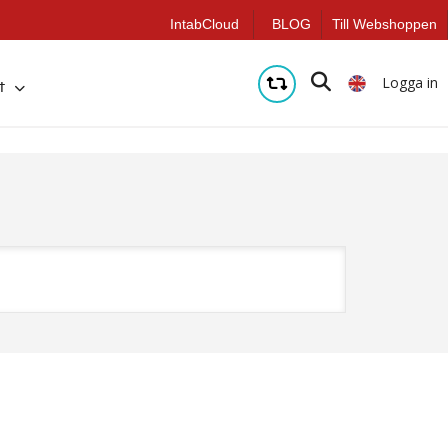
IntabCloud
BLOG
Till Webshoppen
Logga in
t