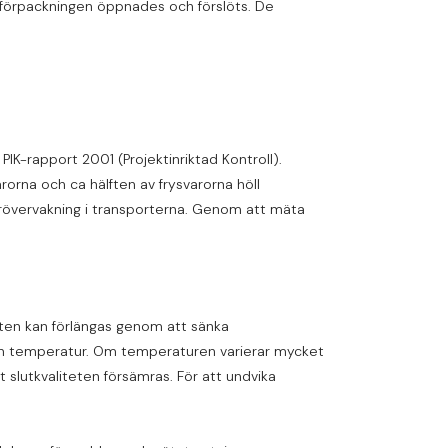
id förpackningen öppnades och förslöts. De
IK-rapport 2001 (Projektinriktad Kontroll).
rorna och ca hälften av frysvarorna höll
urövervakning i transporterna. Genom att mäta
heten kan förlängas genom att sänka
jämn temperatur. Om temperaturen varierar mycket
 slutkvaliteten försämras. För att undvika