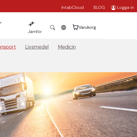
IntabCloud
BLOG
Logga in
Varukorg
Jämför
ansport
Livsmedel
Medicin