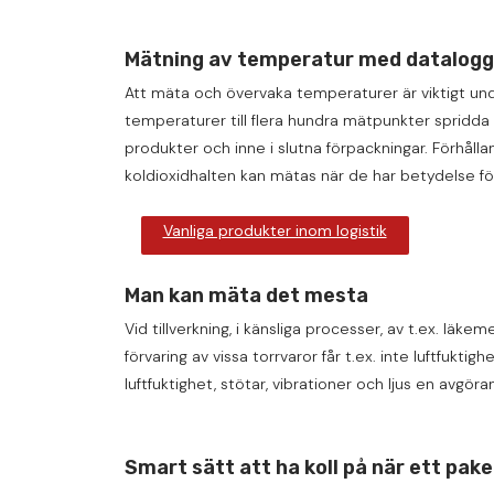
Mätning av temperatur med datalogg
Att mäta och övervaka temperaturer är viktigt und
temperaturer till flera hundra mätpunkter spridda 
produkter och inne i slutna förpackningar. Förhål
koldioxidhalten kan mätas när de har betydelse fö
Vanliga produkter inom logistik
Man kan mäta det mesta
Vid tillverkning, i känsliga processer, av t.ex. läk
förvaring av vissa torrvaror får t.ex. inte luftfukt
luftfuktighet, stötar, vibrationer och ljus en avgöra
Smart sätt att ha koll på när ett pake