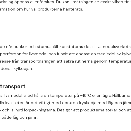
ackning öppnas eller försluts. Du kan i mätningen se exakt vilken t
rmation om hur väl produkterna hanterats.
e når butiker och storhushåll, konstateras det i Livsmedelsverkets P
sportfordon för livsmedel och funnit att endast en tredjedel av kylva
intresse från transportnäringen att säkra rutinerna genom temperat
dena i kylkedjan.
stransport
sta livsmedel alltid hålla en temperatur på –18°C eller lägre.Hållbar
ålla kvaliteten är det viktigt med obruten fryskedja med låg och 
h is inuti förpackningarna. Det gör att produkterna torkar och att
r både låg och jämn.