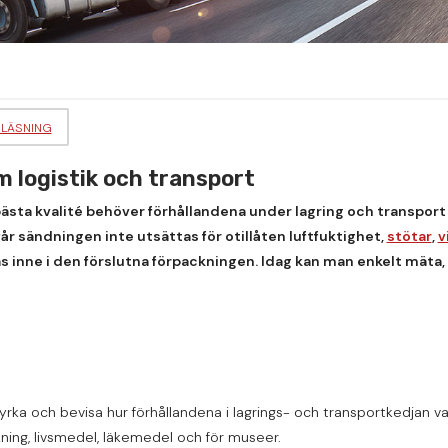
 LÄSNING
 logistik och transport
bästa kvalité behöver förhållandena under lagring och transport 
r sändningen inte utsättas för otillåten luftfuktighet,
stötar
,
v
 inne i den förslutna förpackningen. Idag kan man enkelt mäta,
rka och bevisa hur förhållandena i lagrings- och transportkedjan vari
kning, livsmedel, läkemedel och för museer.