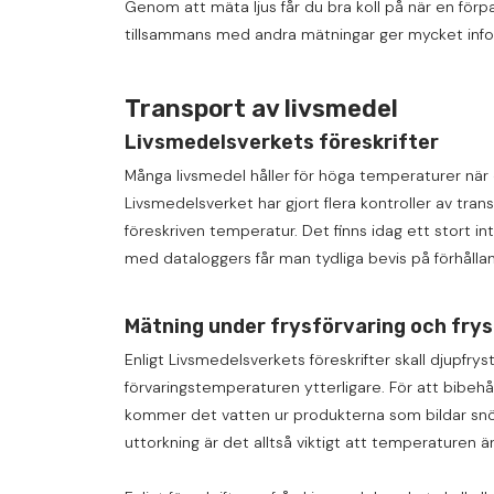
Genom att mäta ljus får du bra koll på när en förp
tillsammans med andra mätningar ger mycket info
Transport av livsmedel
Livsmedelsverkets föreskrifter
Många livsmedel håller för höga temperaturer när d
Livsmedelsverket har gjort flera kontroller av tran
föreskriven temperatur. Det finns idag ett stort 
med dataloggers får man tydliga bevis på förhållan
Mätning under frysförvaring och fry
Enligt Livsmedelsverkets föreskrifter skall djupfry
förvaringstemperaturen ytterligare. För att bibeh
kommer det vatten ur produkterna som bildar snö oc
uttorkning är det alltså viktigt att temperaturen ä