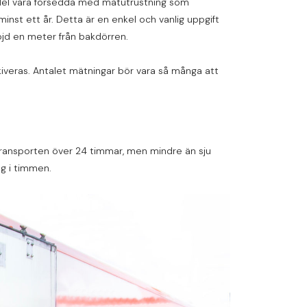
smedel vara försedda med mätutrustning som
inst ett år. Detta är en enkel och vanlig uppgift
höjd en meter från bakdörren.
kiveras. Antalet mätningar bör vara så många att
transporten över 24 timmar, men mindre än sju
ng i timmen.