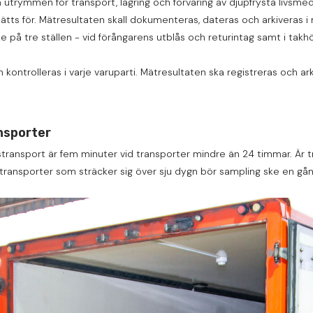
alla utrymmen för transport, lagring och förvaring av djupfrysta liv
tts för. Mätresultaten skall dokumenteras, dateras och arkiveras i m
ke på tre ställen - vid förångarens utblås och returintag samt i tak
kontrolleras i varje varuparti. Mätresultaten ska registreras och ar
ansporter
transport är fem minuter vid transporter mindre än 24 timmar. Är 
d transporter som sträcker sig över sju dygn bör sampling ske en gå