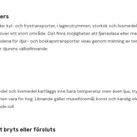
ers
er kyl- och frystransporter, i lagerutrymmen, storkök och livsmedel
över ett stort område. Det finns möjligheter att fjärravläsa eller m
landena för djur- och boskapstransporter visas genom mätning av te
r djurens välbefinnande.
emedel och livsmedel kartläggs inte bara temperatur men även ljus, try
igheten vara för hög. Liknande gäller museiföremål, konst och känslig 
nde roll.
t bryts eller försluts