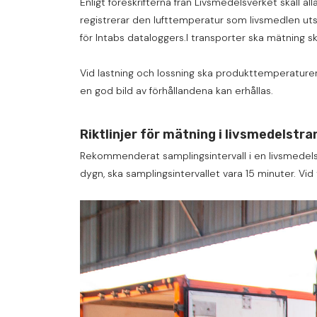
Enligt föreskrifterna från Livsmedelsverket skall 
registrerar den lufttemperatur som livsmedlen utsä
för Intabs dataloggers.I transporter ska mätning s
Vid lastning och lossning ska produkttemperaturen 
en god bild av förhållandena kan erhållas.
Riktlinjer för mätning i livsmedelstr
Rekommenderat samplingsintervall i en livsmedels
dygn, ska samplingsintervallet vara 15 minuter. Vi