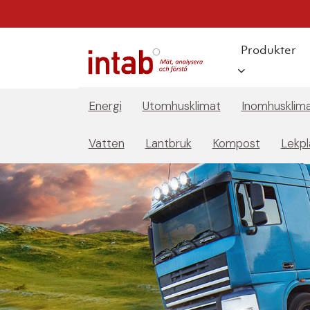
Produkter
Energi
Utomhusklimat
Inomhusklim
Vatten
Lantbruk
Kompost
Lekpl