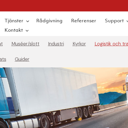
Tjänster
Rådgivning
Referenser
Support
Kontakt
at
Muséer/slott
Industri
Kyrkor
Logistik och tr
ats
Guider