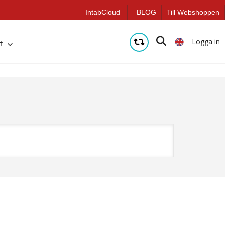
IntabCloud
BLOG
Till Webshoppen
Logga in
t