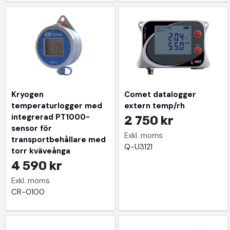
Kryogen
Comet datalogger
temperaturlogger med
extern temp/rh
integrerad PT1000-
2 750 kr
sensor för
Exkl. moms
transportbehållare med
Q-U3121
torr kväveånga
4 590 kr
Exkl. moms
CR-0100