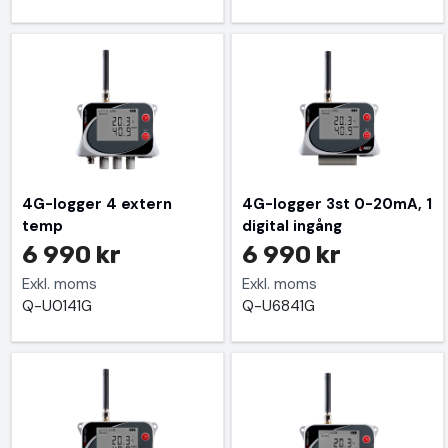
4G-logger 4 extern
4G-logger 3st 0-20mA, 1
temp
digital ingång
6 990 kr
6 990 kr
Exkl. moms
Exkl. moms
Q-U0141G
Q-U6841G