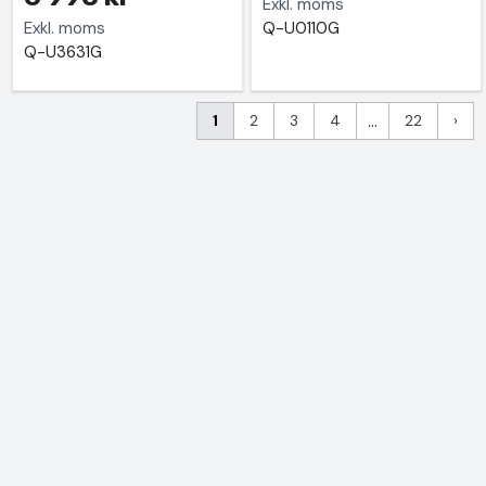
Exkl. moms
Exkl. moms
Q-U0110G
Q-U3631G
1
2
3
4
...
22
›