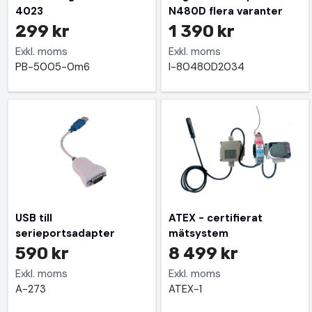
4023
N480D flera varanter
299 kr
1 390 kr
Exkl. moms
Exkl. moms
PB-5005-0m6
I-80480D2034
USB till
ATEX - certifierat
serieportsadapter
mätsystem
590 kr
8 499 kr
Exkl. moms
Exkl. moms
A-273
ATEX-1