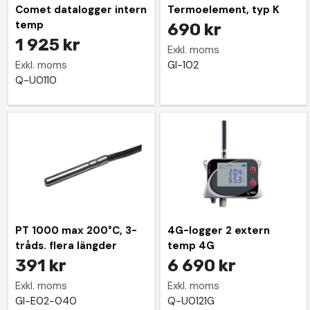
Comet datalogger intern
Termoelement, typ K
temp
690 kr
1 925 kr
Exkl. moms
Exkl. moms
GI-102
Q-U0110
PT 1000 max 200°C, 3-
4G-logger 2 extern
tråds. flera längder
temp 4G
391 kr
6 690 kr
Exkl. moms
Exkl. moms
GI-E02-040
Q-U0121G