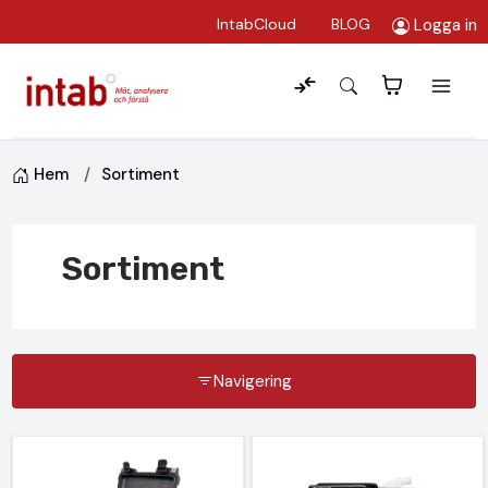
Logga in
IntabCloud
BLOG
Hem
Sortiment
Sortiment
Navigering